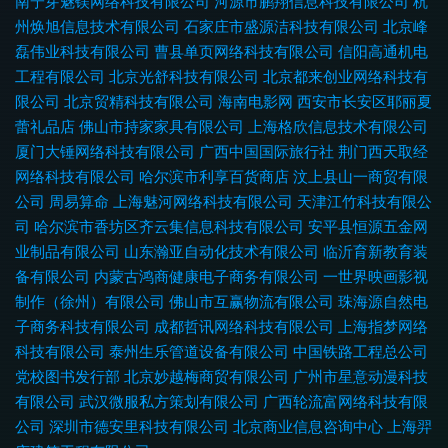
南宁芽魅镁网络科技有限公司
河源市鹏翔信息科技有限公司
杭
州焕旭信息技术有限公司
石家庄市盛源洁科技有限公司
北京峰
磊伟业科技有限公司
曹县单页网络科技有限公司
信阳高通机电
工程有限公司
北京光舒科技有限公司
北京都来创业网络科技有
限公司
北京贸精科技有限公司
海南电影网
西安市长安区耶丽夏
蕾礼品店
佛山市持家家具有限公司
上海格欣信息技术有限公司
厦门大锤网络科技有限公司
广西中国国际旅行社
荆门西天取经
网络科技有限公司
哈尔滨市利享百货商店
汶上县山一商贸有限
公司
周易算命
上海魅河网络科技有限公司
天津江竹科技有限公
司
哈尔滨市香坊区齐云集信息科技有限公司
安平县恒源五金网
业制品有限公司
山东瀚亚自动化技术有限公司
临沂育新教育装
备有限公司
内蒙古鸿商健康电子商务有限公司
一世界映画影视
制作（徐州）有限公司
佛山市互赢物流有限公司
珠海源自然电
子商务科技有限公司
成都哲讯网络科技有限公司
上海指梦网络
科技有限公司
泰州生乐管道设备有限公司
中国铁路工程总公司
党校图书发行部
北京妙越梅商贸有限公司
广州市星意动漫科技
有限公司
武汉微服私方策划有限公司
广西轮流富网络科技有限
公司
深圳市德安里科技有限公司
北京商业信息咨询中心
上海羿